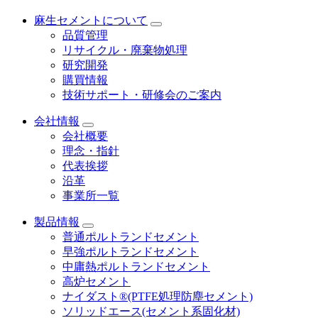
麻生セメントについて
品質管理
リサイクル・廃棄物処理
研究開発
購買情報
技術サポート・研修会のご案内
会社情報
会社概要
理念・指針
代表挨拶
沿革
事業所一覧
製品情報
普通ポルトランドセメント
早強ポルトランドセメント
中庸熱ポルトランドセメント
高炉セメント
ナイダスト®(PTFE処理防塵セメント)
ソリッドエース(セメント系固化材)