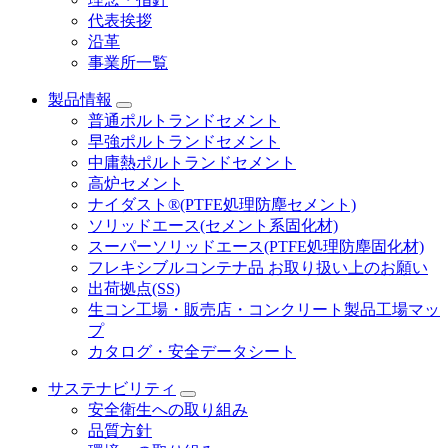
代表挨拶
沿革
事業所一覧
製品情報
普通ポルトランドセメント
早強ポルトランドセメント
中庸熱ポルトランドセメント
高炉セメント
ナイダスト®(PTFE処理防塵セメント)
ソリッドエース(セメント系固化材)
スーパーソリッドエース(PTFE処理防塵固化材)
フレキシブルコンテナ品 お取り扱い上のお願い
出荷拠点(SS)
生コン工場・販売店・コンクリート製品工場マッ
プ
カタログ・安全データシート
サステナビリティ
安全衛生への取り組み
品質方針