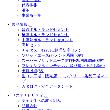
代表挨拶
沿革
事業所一覧
製品情報
普通ポルトランドセメント
早強ポルトランドセメント
中庸熱ポルトランドセメント
高炉セメント
ナイダスト®(PTFE処理防塵セメント)
ソリッドエース(セメント系固化材)
スーパーソリッドエース(PTFE処理防塵固化材)
フレキシブルコンテナ品 お取り扱い上のお願い
出荷拠点(SS)
生コン工場・販売店・コンクリート製品工場マッ
プ
カタログ・安全データシート
サステナビリティ
安全衛生への取り組み
品質方針